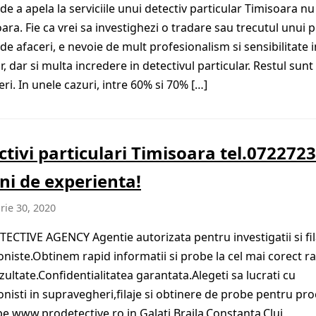
de a apela la serviciile unui detectiv particular Timisoara nu
ara. Fie ca vrei sa investighezi o tradare sau trecutul unui p
de afaceri, e nevoie de mult profesionalism si sensibilitate i
or, dar si multa incredere in detectivul particular. Restul sunt
eri. In unele cazuri, intre 60% si 70% […]
ctivi particulari Timisoara tel.072272
ani de experienta!
ie 30, 2020
ECTIVE AGENCY Agentie autorizata pentru investigatii si fil
oniste.Obtinem rapid informatii si probe la cel mai corect r
zultate.Confidentialitatea garantata.Alegeti sa lucrati cu
onisti in supravegheri,filaje si obtinere de probe pentru pro
 pe www.prodetective.ro in Galati,Braila,Constanta,Cluj