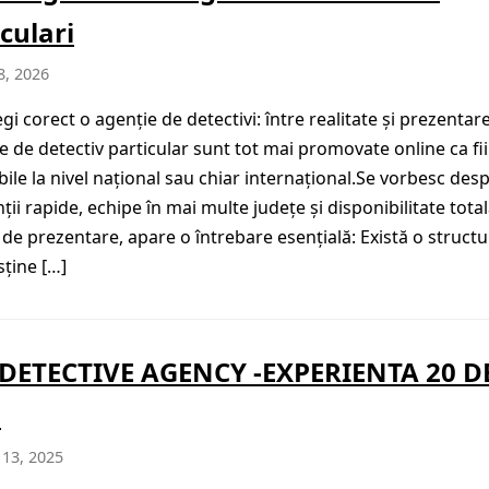
culari
8, 2026
gi corect o agenție de detectivi: între realitate și prezentar
ile de detectiv particular sunt tot mai promovate online ca fi
bile la nivel național sau chiar internațional.Se vorbesc des
ții rapide, echipe în mai multe județe și disponibilitate total
 de prezentare, apare o întrebare esențială: Există o structu
sține […]
DETECTIVE AGENCY -EXPERIENTA 20 D
!
 13, 2025