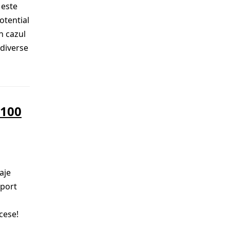
 este
otential
n cazul
 diverse
3100
aje
aport
cese!