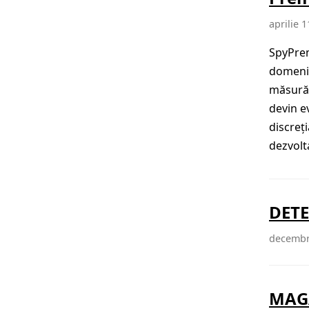
aprilie 1
SpyPrem
domeniu
măsură 
devin ev
discreț
dezvolt
DETE
decembr
MAG