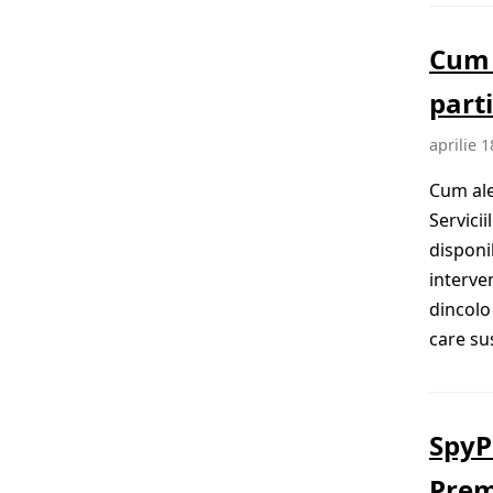
Cum 
parti
aprilie 1
Cum ale
Servici
disponi
interven
dincolo
care su
SpyP
Prem