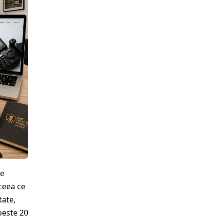
ve
ceea ce
tate,
peste 20