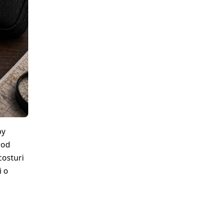
py
mod
costuri
i o