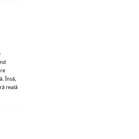
e
ind
pre
ă. Însă,
ră reală