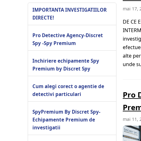
mai 17, 
IMPORTANTA INVESTIGATIILOR
DIRECTE!
DE CE 
INTERME
Pro Detective Agency-Discret
investig
Spy -Spy Premium
efectue
alte pe
Inchiriere echipamente Spy
unde su
Premium by Discret Spy
Cum alegi corect o agentie de
Pro 
detectivi particulari
Pre
SpyPremium By Discret Spy-
mai 11, 
Echipamente Premium de
investigatii