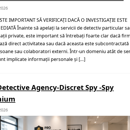
2026
ESTE IMPORTANT SĂ VERIFICAȚI DACĂ O INVESTIGAȚIE ESTE
DIATĂ Înainte să apelați la servicii de detectiv particular s
ații private, este important să întrebați foarte clar dacă fir
ază direct activitatea sau dacă aceasta este subcontractată
rsoane sau colaboratori externi. Într-un domeniu atât de sen
nt implicate informații personale și […]
Detective Agency-Discret Spy -Spy
mium
2026