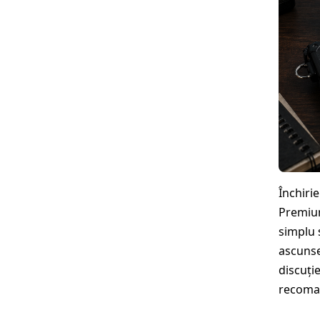
Închiri
Premium
simplu ș
ascunse
discuți
recoma