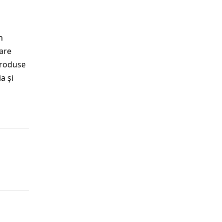
n
mare
produse
a și