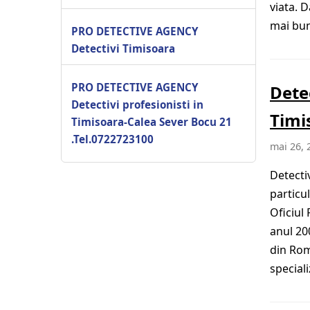
viata. 
mai bune
PRO DETECTIVE AGENCY
Detectivi Timisoara
PRO DETECTIVE AGENCY
Detec
Detectivi profesionisti in
Timi
Timisoara-Calea Sever Bocu 21
.Tel.0722723100
mai 26, 
Detecti
particul
Oficiul
anul 200
din Rom
speciali