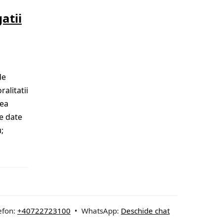
atii
de
ralitatii
rea
de date
;
efon:
+40722723100
• WhatsApp:
Deschide chat