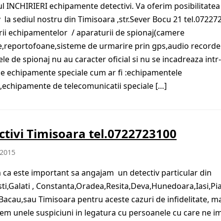
ul INCHIRIERI echipamente detectivi. Va oferim posibilitatea
v la sediul nostru din Timisoara ,str.Sever Bocu 21 tel.072
erii echipamentelor / aparaturii de spionaj(camere
,reportofoane,sisteme de urmarire prin gps,audio recorder
le de spionaj nu au caracter oficial si nu se incadreaza intr
e echipamente speciale cum ar fi :echipamentele
e,echipamente de telecomunicatii speciale […]
ctivi Timisoara tel.0722723100
 2015
ca este important sa angajam un detectiv particular din
ti,Galati , Constanta,Oradea,Resita,Deva,Hunedoara,Iasi,Pi
acau,sau Timisoara pentru aceste cazuri de infidelitate, ma
em unele suspiciuni in legatura cu persoanele cu care ne i