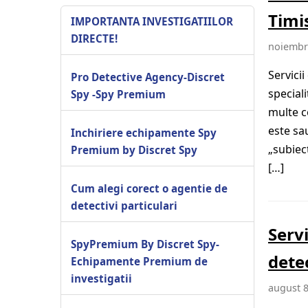
Timi
IMPORTANTA INVESTIGATIILOR
DIRECTE!
noiembri
Servici
Pro Detective Agency-Discret
special
Spy -Spy Premium
multe c
este sa
Inchiriere echipamente Spy
„subiect
Premium by Discret Spy
[…]
Cum alegi corect o agentie de
detectivi particulari
Serv
SpyPremium By Discret Spy-
dete
Echipamente Premium de
investigatii
august 8