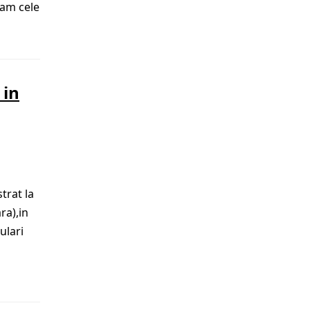
uam cele
 in
trat la
ra),in
ulari