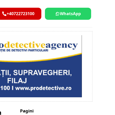
+40722723100
WhatsApp
Pagini
n