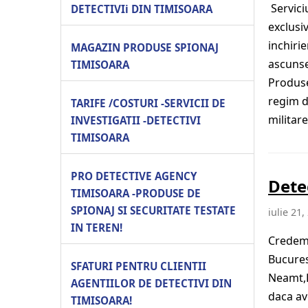
Servici
DETECTIVIi DIN TIMISOARA
exclusi
inchiri
MAGAZIN PRODUSE SPIONAJ
ascunse
TIMISOARA
Produse
regim d
TARIFE /COSTURI -SERVICII DE
militar
INVESTIGATII -DETECTIVI
TIMISOARA
PRO DETECTIVE AGENCY
Dete
TIMISOARA -PRODUSE DE
SPIONAJ SI SECURITATE TESTATE
iulie 21,
IN TEREN!
Credem 
Bucures
SFATURI PENTRU CLIENTII
Neamt,B
AGENTIILOR DE DETECTIVI DIN
daca av
TIMISOARA!