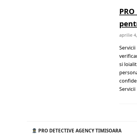
PRO 
pent
aprilie 4
Servici
verifica
si loial
persona
confide
Servici
PRO DETECTIVE AGENCY TIMISOARA