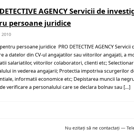
DETECTIVE AGENCY Servicii de investig
ru persoane juridice
, 2010
i pentru persoane juridice PRO DETECTIVE AGENCY Servicii 
re a datelor din CV-ul angajatilor sau viitorilor angajati, a mo
itatii salariatilor, viitorilor colaboratori, clienti etc; Selectiona
lului in vederea angajarii; Protectia impotriva scurgerilor 
ntiale, informatii economice etc; Depistarea muncii la negru
i de verificare a personalului care se declara bolnav sau […]
Nu ezitați să ne contactați — Tel