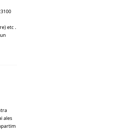
2723100
e) etc .
-un
atra
i ales
mpartim